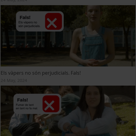
Els vàpers no són perjudicials. Fals!
24 May, 2024