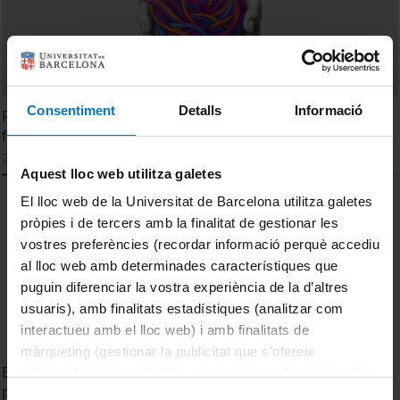
Consentiment
Detalls
Informació
Resum de la I Jornada Anual de la Cátedra Impacto Vital
frente al Cáncer
21 November, 2025
Aquest lloc web utilitza galetes
El lloc web de la Universitat de Barcelona utilitza galetes
pròpies i de tercers amb la finalitat de gestionar les
vostres preferències (recordar informació perquè accediu
al lloc web amb determinades característiques que
puguin diferenciar la vostra experiència de la d’altres
usuaris), amb finalitats estadístiques (analitzar com
interactueu amb el lloc web) i amb finalitats de
màrqueting (gestionar la publicitat que s’ofereix
Behavioural change IA-powered digital solutions as a key
adequant-la en funció dels vostres hàbits de navegació).
public health prevention strategy in cancer to humanize
Per obtenir més informació sobre les galetes podeu