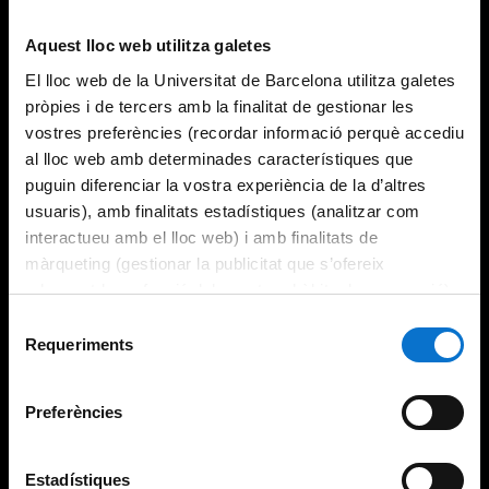
Try again
Aquest lloc web utilitza galetes
El lloc web de la Universitat de Barcelona utilitza galetes
pròpies i de tercers amb la finalitat de gestionar les
vostres preferències (recordar informació perquè accediu
al lloc web amb determinades característiques que
puguin diferenciar la vostra experiència de la d’altres
usuaris), amb finalitats estadístiques (analitzar com
interactueu amb el lloc web) i amb finalitats de
màrqueting (gestionar la publicitat que s’ofereix
adequant-la en funció dels vostres hàbits de navegació).
Per obtenir més informació sobre les galetes podeu
Selecció
consultar la
Política de galetes del lloc web de la
Requeriments
de
Universitat de Barcelona
.
consentiment
Preferències
Estadístiques