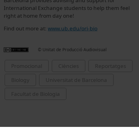
Barcelona provides advising and support for
International Exchange students to help them feel
right at home from day one!
Find out more at:
www.ub.edu/ori-bio
© Unitat de Producció Audiovisual
Promocional
Ciències
Reportatges
Biology
Universitat de Barcelona
Facultat de Biologia