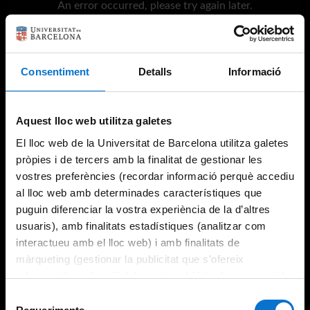
An error occurred, please try again later.
Try again
Consentiment
Detalls
Informació
Aquest lloc web utilitza galetes
El lloc web de la Universitat de Barcelona utilitza galetes
pròpies i de tercers amb la finalitat de gestionar les
vostres preferències (recordar informació perquè accediu
al lloc web amb determinades característiques que
puguin diferenciar la vostra experiència de la d’altres
usuaris), amb finalitats estadístiques (analitzar com
interactueu amb el lloc web) i amb finalitats de
màrqueting (gestionar la publicitat que s’ofereix
adequant-la en funció dels vostres hàbits de navegació).
Per obtenir més informació sobre les galetes podeu
Selecció
consultar la
Política de galetes del lloc web de la