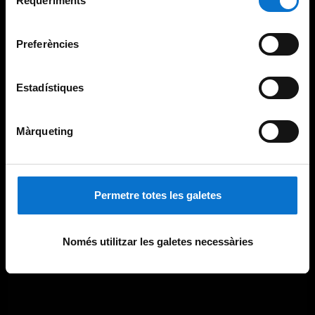
Requeriments
de
Universitat de Barcelona
.
consentiment
Preferències
Estadístiques
Màrqueting
Permetre totes les galetes
Només utilitzar les galetes necessàries