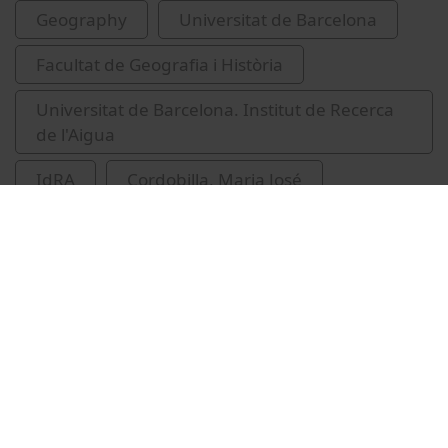
Geography
Universitat de Barcelona
Facultat de Geografia i Història
Universitat de Barcelona. Institut de Recerca
de l'Aigua
IdRA
Cordobilla, Maria José
Muga (Catalunya : Curs d'aigua)
Related videos