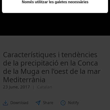
Només utilitzar les galetes necessàries
Característiques i tendències
de la precipitació en la Conca
de la Muga en l'oest de la mar
Mediterrània
23 June, 2017
Catalan
Download
Share
Notify