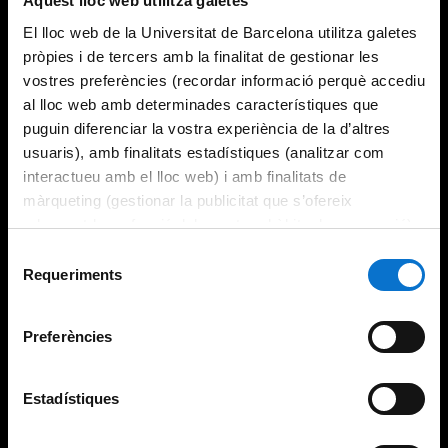
Aquest lloc web utilitza galetes
El lloc web de la Universitat de Barcelona utilitza galetes
pròpies i de tercers amb la finalitat de gestionar les
vostres preferències (recordar informació perquè accediu
al lloc web amb determinades característiques que
puguin diferenciar la vostra experiència de la d’altres
usuaris), amb finalitats estadístiques (analitzar com
interactueu amb el lloc web) i amb finalitats de
màrqueting (gestionar la publicitat que s’ofereix
adequant-la en funció dels vostres hàbits de navegació).
Per obtenir més informació sobre les galetes podeu
Selecció
consultar la
Política de galetes del lloc web de la
Requeriments
de
Universitat de Barcelona
.
consentiment
Preferències
Estadístiques