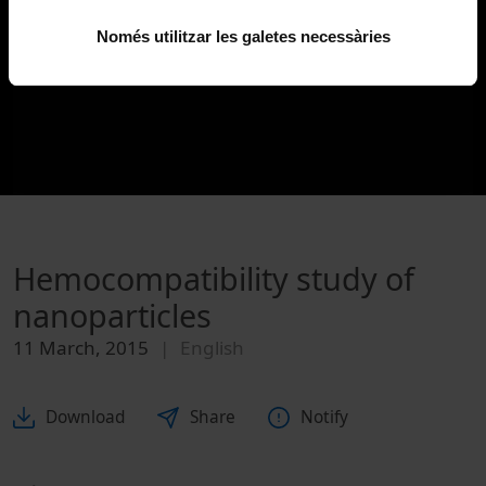
Només utilitzar les galetes necessàries
Hemocompatibility study of
nanoparticles
11 March, 2015
English
Download
Share
Notify