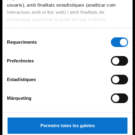
usuaris), amb finalitats estadístiques (analitzar com
interactueu amb el lloc web) i amb finalitats de
màrqueting (gestionar la publicitat que s’ofereix
adequant-la en funció dels vostres hàbits de navegació).
Per obtenir més informació sobre les galetes podeu
Selecció
consultar la
Política de galetes del lloc web de la
Requeriments
de
Universitat de Barcelona
.
consentiment
Preferències
Estadístiques
Màrqueting
Permetre totes les galetes