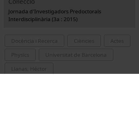
Col·lecció
Jornada d'Investigadors Predoctorals
Interdisciplinària (3a : 2015)
Docència i Recerca
Ciències
Actes
Physics
Universitat de Barcelona
Llanas, Héctor
Jornada d'Investigadors Predoctorals
Interdisciplinària
partícules (Matèria)