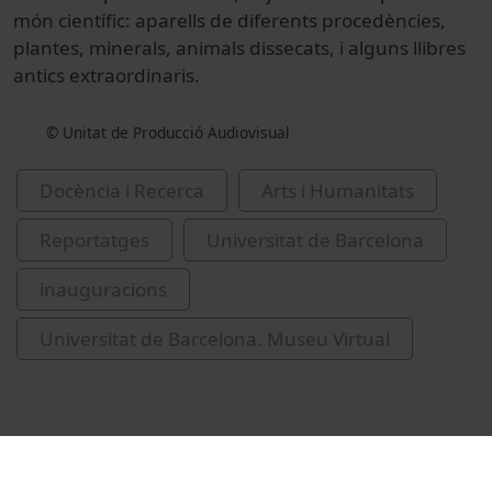
món científic: aparells de diferents procedències,
plantes, minerals, animals dissecats, i alguns llibres
antics extraordinaris.
© Unitat de Producció Audiovisual
Docència i Recerca
Arts i Humanitats
Reportatges
Universitat de Barcelona
inauguracions
Universitat de Barcelona. Museu Virtual