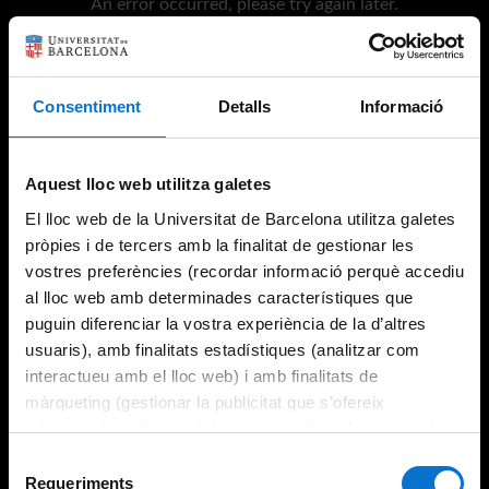
An error occurred, please try again later.
Try again
Consentiment
Detalls
Informació
Aquest lloc web utilitza galetes
El lloc web de la Universitat de Barcelona utilitza galetes
pròpies i de tercers amb la finalitat de gestionar les
vostres preferències (recordar informació perquè accediu
al lloc web amb determinades característiques que
puguin diferenciar la vostra experiència de la d’altres
usuaris), amb finalitats estadístiques (analitzar com
interactueu amb el lloc web) i amb finalitats de
màrqueting (gestionar la publicitat que s’ofereix
adequant-la en funció dels vostres hàbits de navegació).
Per obtenir més informació sobre les galetes podeu
Selecció
consultar la
Política de galetes del lloc web de la
Requeriments
de