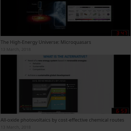
The High-Energy Universe: Microquasars
13 March, 2018
All-oxide photovoltaics by cost-effective chemical routes
13 March, 2018