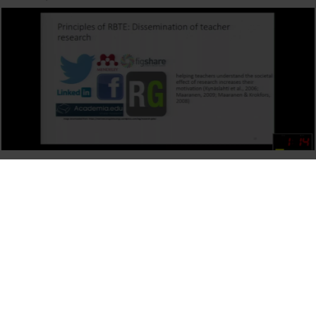
Design of a framework for the development of online
research-based teacher education programmes
21 March, 2018