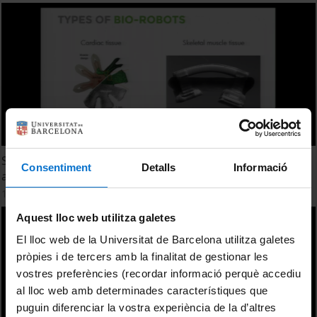
Soft hybrid bio-robots: at the interface between biology
Consentiment
Detalls
Informació
and robotics
13 March, 2018
Aquest lloc web utilitza galetes
El lloc web de la Universitat de Barcelona utilitza galetes
pròpies i de tercers amb la finalitat de gestionar les
vostres preferències (recordar informació perquè accediu
al lloc web amb determinades característiques que
puguin diferenciar la vostra experiència de la d’altres