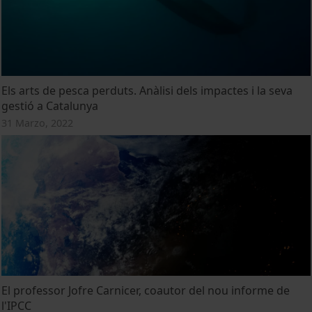
Els arts de pesca perduts. Anàlisi dels impactes i la seva
gestió a Catalunya
31 Marzo, 2022
El professor Jofre Carnicer, coautor del nou informe de
l'IPCC