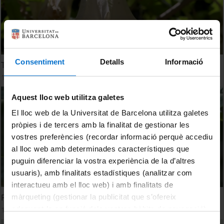
Consentiment
Detalls
Informació
Trompeta 'Brugmansia suaveolens'
15 Julio, 2024
Aquest lloc web utilitza galetes
El lloc web de la Universitat de Barcelona utilitza galetes
pròpies i de tercers amb la finalitat de gestionar les
vostres preferències (recordar informació perquè accediu
al lloc web amb determinades característiques que
puguin diferenciar la vostra experiència de la d’altres
usuaris), amb finalitats estadístiques (analitzar com
interactueu amb el lloc web) i amb finalitats de
Pavia de Califòrnia 'Aesculus californica'
màrqueting (gestionar la publicitat que s’ofereix
adequant-la en funció dels vostres hàbits de navegació).
15 Julio, 2024
Per obtenir més informació sobre les galetes podeu