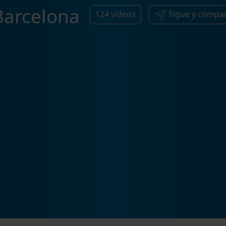
Barcelona
124
vídeos
Sigue y compa