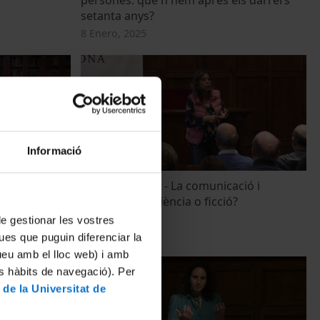
setanta anys?
8 Enero, 2025
Informació
Diàlegs Alumni - La comunicació i
oratori d'Art
l'alimentació: ciència o ficció?
7 Mayo, 2024
 de gestionar les vostres
ues que puguin diferenciar la
tueu amb el lloc web) i amb
es hàbits de navegació). Per
 de la Universitat de