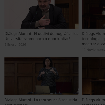
Diàlegs Alumni - El declivi demogràfic i les
Diàlegs Alumn
Universitats: amenaça o oportunitat?
tecnologia: 
mostrar el c
9 Enero, 2026
12 Noviembre,
Diàlegs Alumni - La reproducció assistida
Diàlegs Alum
post mortem
centrades en 