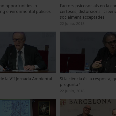
nd opportunities in
Factors psicosocials en la co
g environmental policies
certeses, distorsions i creen
socialment acceptades
22 Junio, 2018
de la VII Jornada Ambiental
Si la ciència és la resposta, q
pregunta?
22 Junio, 2018