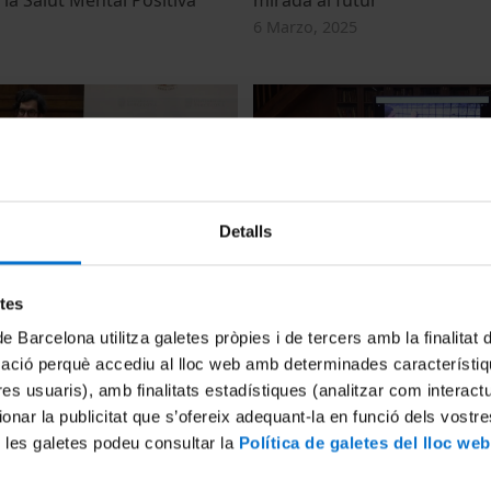
6 Marzo, 2025
Detalls
ni - Bombolles
Diàlegs Alumni - La recerca
etes
s: orígens i conseqüències
interdisciplinària des del lab
Sonor
2024
de Barcelona utilitza galetes pròpies i de tercers amb la finalitat
2 Octubre, 2024
mació perquè accediu al lloc web amb determinades característiq
tres usuaris), amb finalitats estadístiques (analitzar com interac
ionar la publicitat que s’ofereix adequant-la en funció dels vostr
 les galetes podeu consultar la
Política de galetes del lloc web