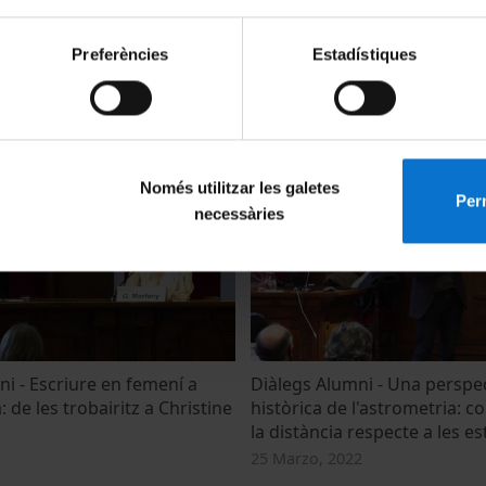
Preferències
Estadístiques
ni - Vacunes: 200 anys
Diàlegs Alumni - Crims, reis i
tres exemples
8 Mayo, 2023
4
Només utilitzar les galetes
Perm
necessàries
i - Escriure en femení a
Diàlegs Alumni - Una perspe
: de les trobairitz a Christine
històrica de l'astrometria:
la distància respecte a les es
25 Marzo, 2022