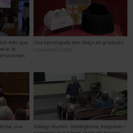
Molt més que
Una benvinguda ben dolça als graduats!
erar la
5 Septiembre, 2025
ernacionals
icina: una
Diàlegs Alumni - Intel·ligència, màquines i
persones: què n'hem après els darrers