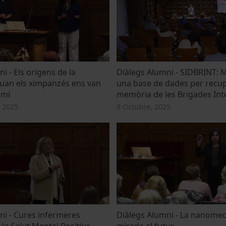
i - Els origens de la
Diàlegs Alumni - SIDBRINT: 
quan els ximpanzés ens van
una base de dades per recup
amí
memòria de les Brigades Int
 2025
8 Octubre, 2025
ni - Cures infermeres
Diàlegs Alumni - La nanomed
la Salut Mental Positiva
mirada al futur