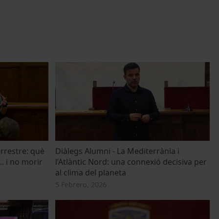
errestre: què
Diàlegs Alumni - La Mediterrània i
.. i no morir
l’Atlàntic Nord: una connexió decisiva per
al clima del planeta
5 Febrero, 2026