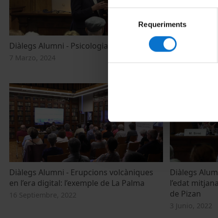
Selecció
Requeriments
de
consentiment
Diàlegs Alumni - Psicologia de la maldat
Diàlegs Alum
d'història i 
7 Marzo, 2024
7 Febrero, 202
Diàlegs Alumni - Erupcions volcàniques
Diàlegs Alumn
en l’era digital: l’exemple de La Palma
l’edat mitjana
de Pizan
16 Septiembre, 2022
3 Junio, 2022