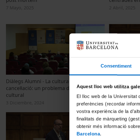
7 Mayo, 2025
2 Abril, 2025
Consentiment
Diàlegs Alumni - La cultura de la
Diàlegs Alum
Aquest lloc web utilitza gal
cancel·lació: un problema d'hegemonia
immobiliàrie
cultural
7 Noviembre, 
El lloc web de la Universitat 
3 Diciembre, 2024
preferències (recordar infor
vostra experiència de la d’al
finalitats de màrqueting (gest
obtenir més informació sobre
Barcelona
.