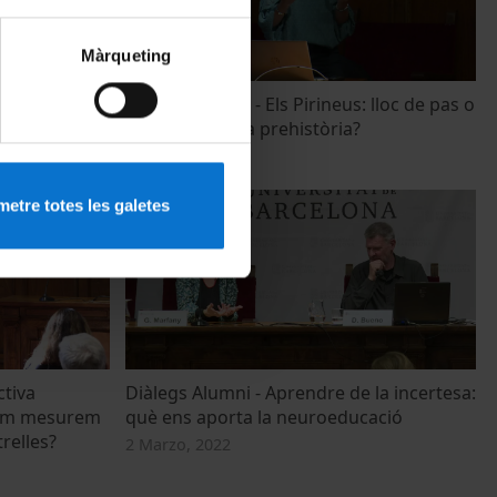
Màrqueting
... genètica
Diàlegs Alumni - Els Pirineus: lloc de pas o
de frontera a la prehistòria?
24 Abril, 2023
etre totes les galetes
ctiva
Diàlegs Alumni - Aprendre de la incertesa:
 com mesurem
què ens aporta la neuroeducació
trelles?
2 Marzo, 2022