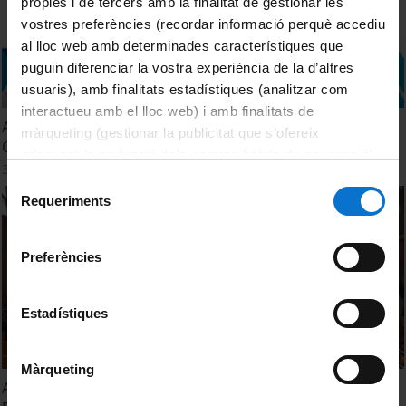
pròpies i de tercers amb la finalitat de gestionar les
vostres preferències (recordar informació perquè accediu
al lloc web amb determinades característiques que
puguin diferenciar la vostra experiència de la d’altres
usuaris), amb finalitats estadístiques (analitzar com
interactueu amb el lloc web) i amb finalitats de
Acte de cloenda dels cursos de l’Àrea de Dret, Empresa i
màrqueting (gestionar la publicitat que s’ofereix
Ciències de l’Esport. IL3. 2025
adequant-la en funció dels vostres hàbits de navegació).
3 Julio, 2025
Per obtenir més informació sobre les galetes podeu
Selecció
consultar la
Política de galetes del lloc web de la
Requeriments
de
Universitat de Barcelona
.
consentiment
Preferències
Estadístiques
Màrqueting
Acto académico de Graduación. Fundación DomusVi.