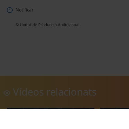
Notificar
© Unitat de Producció Audiovisual
Vídeos relacionats