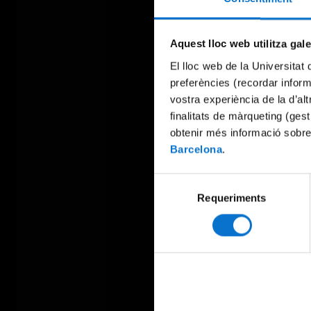
Aquest lloc web utilitza gal
El lloc web de la Universitat 
preferències (recordar infor
vostra experiència de la d’al
finalitats de màrqueting (gest
obtenir més informació sobre
Barcelona
.
Selecció
Requeriments
de
consentiment