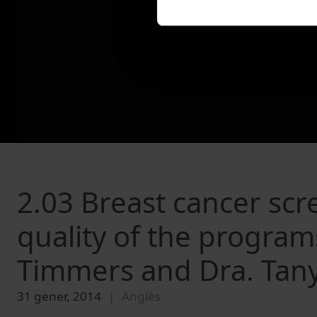
2.03 Breast cancer scr
quality of the programs
Timmers and Dra. Tan
31 gener, 2014
Anglès