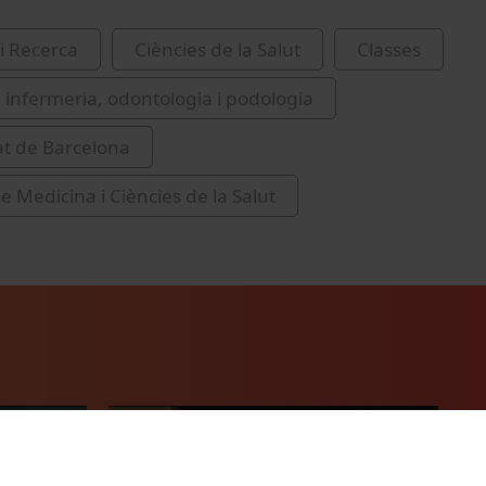
i Recerca
Ciències de la Salut
Classes
 infermeria, odontologia i podologia
at de Barcelona
e Medicina i Ciències de la Salut