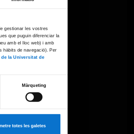
 de gestionar les vostres
ues que puguin diferenciar la
tueu amb el lloc web) i amb
es hàbits de navegació). Per
 de la Universitat de
Màrqueting
etre totes les galetes