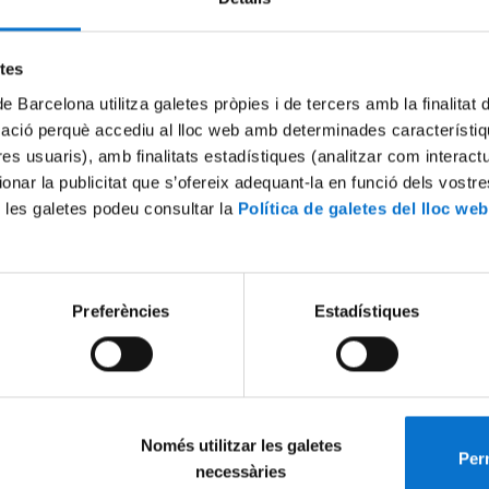
Try again
etes
de Barcelona utilitza galetes pròpies i de tercers amb la finalitat
mació perquè accediu al lloc web amb determinades característiq
tres usuaris), amb finalitats estadístiques (analitzar com interac
ionar la publicitat que s’ofereix adequant-la en funció dels vostr
 les galetes podeu consultar la
Política de galetes del lloc web
Preferències
Estadístiques
Només utilitzar les galetes
Perm
necessàries