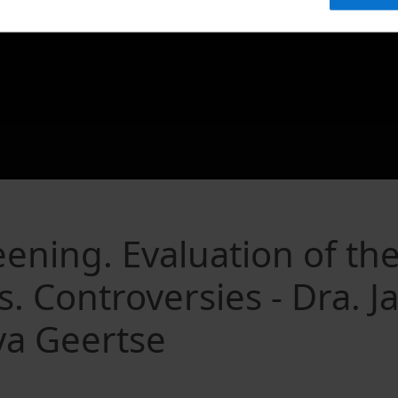
eening. Evaluation of th
. Controversies - Dra. J
ya Geertse