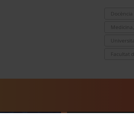
Docència 
Medicina,
Universit
Facultat d