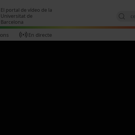
Vés al contingut
El portal de vídeo de la
Universitat de
Barcelona
ions
En directe