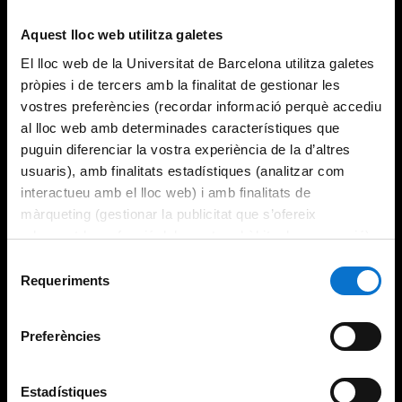
Try again
Aquest lloc web utilitza galetes
El lloc web de la Universitat de Barcelona utilitza galetes
pròpies i de tercers amb la finalitat de gestionar les
vostres preferències (recordar informació perquè accediu
al lloc web amb determinades característiques que
puguin diferenciar la vostra experiència de la d’altres
usuaris), amb finalitats estadístiques (analitzar com
interactueu amb el lloc web) i amb finalitats de
màrqueting (gestionar la publicitat que s’ofereix
adequant-la en funció dels vostres hàbits de navegació).
Per obtenir més informació sobre les galetes podeu
Selecció
consultar la
Política de galetes del lloc web de la
Requeriments
de
Universitat de Barcelona
.
consentiment
Preferències
Estadístiques