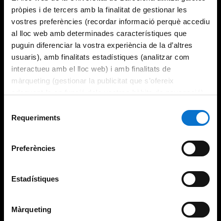
pròpies i de tercers amb la finalitat de gestionar les
vostres preferències (recordar informació perquè accediu
al lloc web amb determinades característiques que
puguin diferenciar la vostra experiència de la d’altres
usuaris), amb finalitats estadístiques (analitzar com
interactueu amb el lloc web) i amb finalitats de
màrqueting (gestionar la publicitat que s’ofereix
adequant-la en funció dels vostres hàbits de navegació).
Per obtenir més informació sobre les galetes podeu
Selecció
consultar la
Política de galetes del lloc web de la
Requeriments
de
Universitat de Barcelona
.
consentiment
Preferències
Estadístiques
Màrqueting