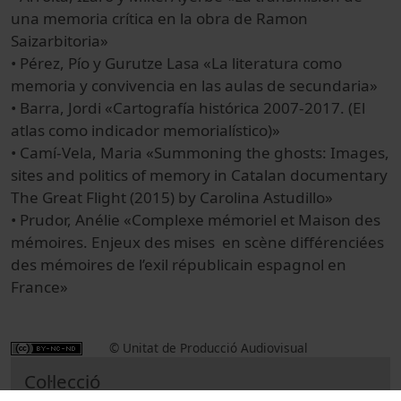
una memoria crítica en la obra de Ramon
Saizarbitoria»
• Pérez, Pío y Gurutze Lasa «La literatura como
memoria y convivencia en las aulas de secundaria»
• Barra, Jordi «Cartografía histórica 2007-2017. (El
atlas como indicador memorialístico)»
• Camí-Vela, Maria «Summoning the ghosts: Images,
sites and politics of memory in Catalan documentary
The Great Flight (2015) by Carolina Astudillo»
• Prudor, Anélie «Complexe mémoriel et Maison des
mémoires. Enjeux des mises en scène différenciées
des mémoires de l’exil républicain espagnol en
France»
© Unitat de Producció Audiovisual
Col·lecció