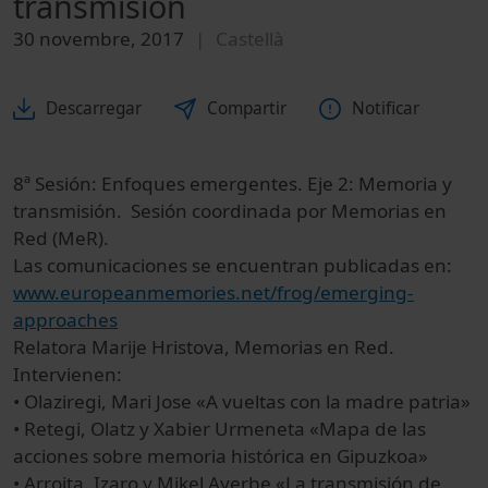
transmisión
30 novembre, 2017
Castellà
Descarregar
Compartir
Notificar
8ª Sesión: Enfoques emergentes. Eje 2: Memoria y
transmisión. Sesión coordinada por Memorias en
Red (MeR).
Las comunicaciones se encuentran publicadas en:
www.europeanmemories.net/frog/emerging-
approaches
Relatora Marije Hristova, Memorias en Red.
Intervienen:
• Olaziregi, Mari Jose «A vueltas con la madre patria»
• Retegi, Olatz y Xabier Urmeneta «Mapa de las
acciones sobre memoria histórica en Gipuzkoa»
• Arroita, Izaro y Mikel Ayerbe «La transmisión de