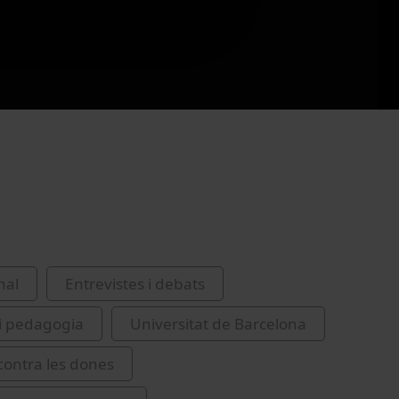
nal
Entrevistes i debats
i pedagogia
Universitat de Barcelona
 contra les dones