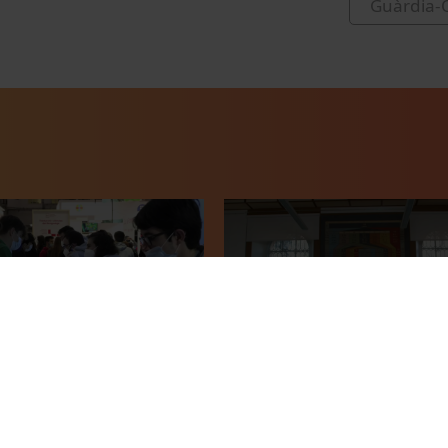
Guàrdia-O
nsenyament 2022
How was my Erasmus Exper