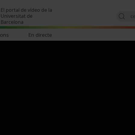
Vés al contingut
El portal de vídeo de la
Universitat de
Barcelona
ions
En directe