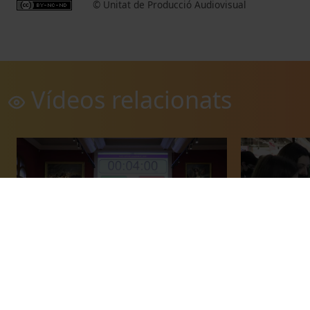
© Unitat de Producció Audiovisual
Vídeos relacionats
Final de la XIV Lliga Interna de Debat
Saló de l'E