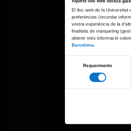
Aquest lloc web utilitza gal
El lloc web de la Universitat 
preferències (recordar infor
vostra experiència de la d’al
finalitats de màrqueting (gest
obtenir més informació sobre
Barcelona
.
Selecció
Requeriments
de
consentiment