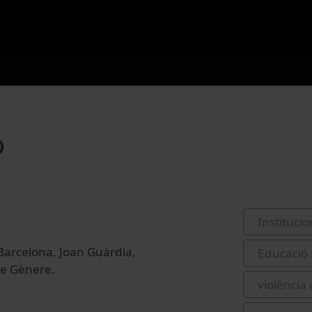
o
Institucio
 Barcelona, Joan Guàrdia,
Educació 
de Gènere.
violència