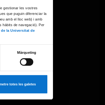
 de gestionar les vostres
ues que puguin diferenciar la
tueu amb el lloc web) i amb
es hàbits de navegació). Per
 de la Universitat de
Màrqueting
etre totes les galetes