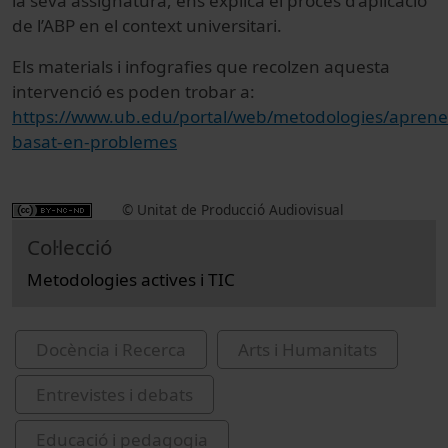
la seva assignatura, ens explica el procés d’aplicació
de l’ABP en el context universitari.
Els materials i infografies que recolzen aquesta
intervenció es poden trobar a:
https://www.ub.edu/portal/web/metodologies/aprene
basat-en-problemes
© Unitat de Producció Audiovisual
Col·lecció
Metodologies actives i TIC
Docència i Recerca
Arts i Humanitats
Entrevistes i debats
Educació i pedagogia