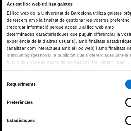
Aquest lloc web utilitza galetes
El lloc web de la Universitat de Barcelona utilitza galetes prò
de tercers amb la finalitat de gestionar les vostres preferènc
(recordar informació perquè accediu al lloc web amb
determinades característiques que puguin diferenciar la vost
experiència de la d’altres usuaris), amb finalitats estadístiqu
(analitzar com interactueu amb el lloc web) i amb finalitats d
màrqueting (gestionar la publicitat que s’ofereix adequant-la 
funció dels vostres hàbits de navegació). Per obtenir més
informació sobre les galetes podeu consultar la
Política de
galetes del lloc web de la Universitat de Barcelona
.
Selecció
Requeriments
de
consentiment
Preferències
Estadístiques