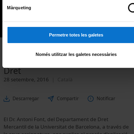
Màrqueting
Permetre totes les galetes
Només utilitzar les galetes necessàries
ABP - Experiències al Grau de
Dret
28 setembre, 2016
Català
Descarregar
Compartir
Notificar
El Dr. Antoni Font, del Departament de Dret
Mercantil de la Universitat de Barcelona, a través de