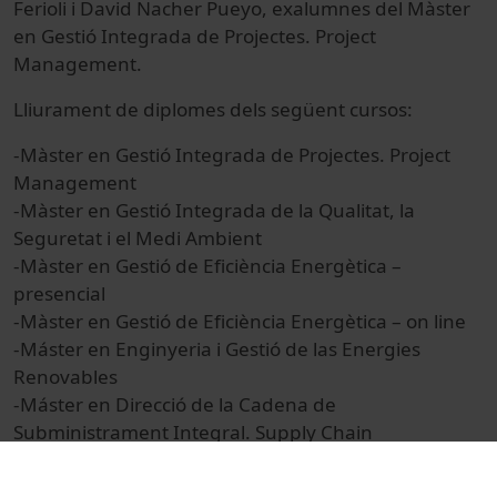
Ferioli i David Nacher Pueyo, exalumnes del Màster
en Gestió Integrada de Projectes. Project
Management.
Lliurament de diplomes dels següent cursos:
-Màster en Gestió Integrada de Projectes. Project
Management
-Màster en Gestió Integrada de la Qualitat, la
Seguretat i el Medi Ambient
-Màster en Gestió de Eficiència Energètica
–
presencial
-Màster en Gestió de Eficiència Energètica
– on line
-Máster en Enginyeria i Gestió de las Energies
Renovables
-Máster en Direcció de la Cadena de
Subministrament Integral. Supply Chain
Management