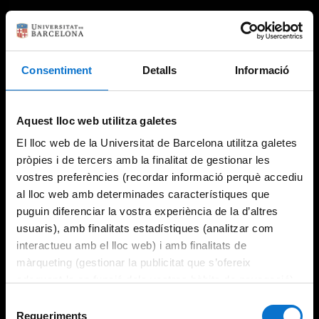
Consentiment
Detalls
Informació
Aquest lloc web utilitza galetes
El lloc web de la Universitat de Barcelona utilitza galetes
pròpies i de tercers amb la finalitat de gestionar les
vostres preferències (recordar informació perquè accediu
al lloc web amb determinades característiques que
puguin diferenciar la vostra experiència de la d’altres
usuaris), amb finalitats estadístiques (analitzar com
interactueu amb el lloc web) i amb finalitats de
màrqueting (gestionar la publicitat que s’ofereix
adequant-la en funció dels vostres hàbits de navegació).
Per obtenir més informació sobre les galetes podeu
Selecció
consultar la
Política de galetes del lloc web de la
Requeriments
de