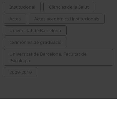
Institucional
Ciències de la Salut
Actes
Actes acadèmics i institucionals
Universitat de Barcelona
cerimònies de graduació
Universitat de Barcelona. Facultat de
Psicologia
2009-2010