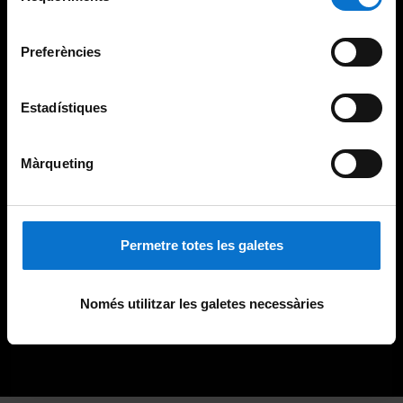
Universitat de Barcelona
.
consentiment
Preferències
Estadístiques
Màrqueting
Permetre totes les galetes
Només utilitzar les galetes necessàries