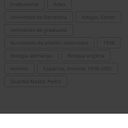
Institucional
Actes
Universitat de Barcelona
Artigas, Esther
cerimònies de graduació
lliuraments de premis i distincions
1998
filologia alemanya
filologia anglesa
Antonio
Caparrós, Antonio, 1938-2001
Guardia Massó, Pedro