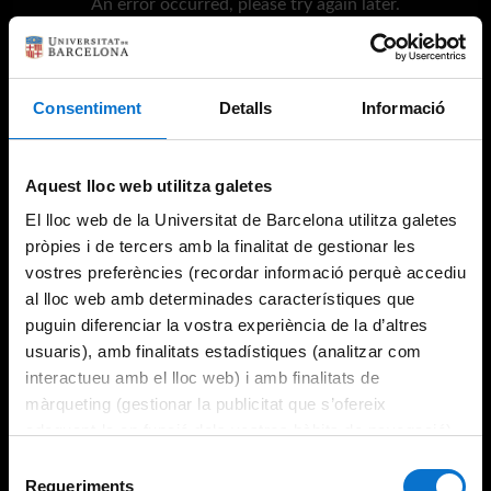
An error occurred, please try again later.
Try again
Consentiment
Detalls
Informació
Aquest lloc web utilitza galetes
El lloc web de la Universitat de Barcelona utilitza galetes
pròpies i de tercers amb la finalitat de gestionar les
vostres preferències (recordar informació perquè accediu
al lloc web amb determinades característiques que
puguin diferenciar la vostra experiència de la d’altres
usuaris), amb finalitats estadístiques (analitzar com
interactueu amb el lloc web) i amb finalitats de
màrqueting (gestionar la publicitat que s’ofereix
adequant-la en funció dels vostres hàbits de navegació).
Per obtenir més informació sobre les galetes podeu
Selecció
consultar la
Política de galetes del lloc web de la
Requeriments
de