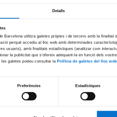
Detalls
Try again
etes
de Barcelona utilitza galetes pròpies i de tercers amb la finalitat
mació perquè accediu al lloc web amb determinades característiq
tres usuaris), amb finalitats estadístiques (analitzar com interac
ionar la publicitat que s’ofereix adequant-la en funció dels vostr
 les galetes podeu consultar la
Política de galetes del lloc web
Preferències
Estadístiques