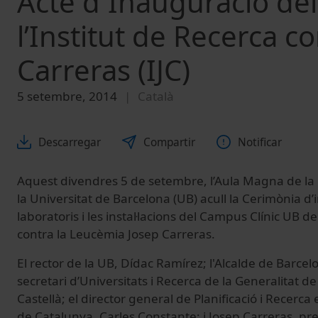
Acte d´Inauguració de
l’Institut de Recerca c
Carreras (IJC)
5 setembre, 2014
Català
Descarregar
Compartir
Notificar
Aquest divendres 5 de setembre, l’Aula Magna de la 
la Universitat de Barcelona (UB) acull la Cerimònia d
laboratoris i les instal·lacions del Campus Clínic UB de
contra la Leucèmia Josep Carreras.
El rector de la UB, Dídac Ramírez; l'Alcalde de Barcelo
secretari d’Universitats i Recerca de la Generalitat d
Castellà; el director general de Planificació i Recerca 
de Catalunya, Carles Constante; i Josep Carreras, pr