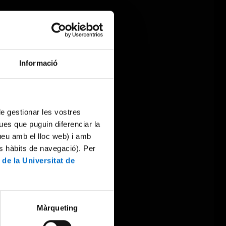
Informació
 de gestionar les vostres
ues que puguin diferenciar la
tueu amb el lloc web) i amb
es hàbits de navegació). Per
 de la Universitat de
Màrqueting