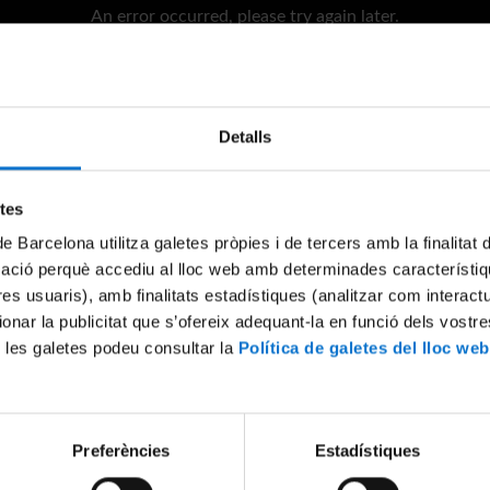
An error occurred, please try again later.
Try again
Detalls
etes
de Barcelona utilitza galetes pròpies i de tercers amb la finalitat
mació perquè accediu al lloc web amb determinades característiq
tres usuaris), amb finalitats estadístiques (analitzar com interac
ionar la publicitat que s’ofereix adequant-la en funció dels vostr
 les galetes podeu consultar la
Política de galetes del lloc web
Preferències
Estadístiques