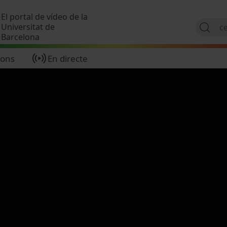
Vés al contingut
El portal de vídeo de la
Universitat de
Barcelona
ions
En directe