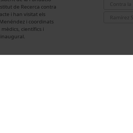
Contra la
stitut de Recerca contra
te i han visitat els
Ramírez S
lo Menéndez i coordinats
mèdics, científics i
 inaugural.