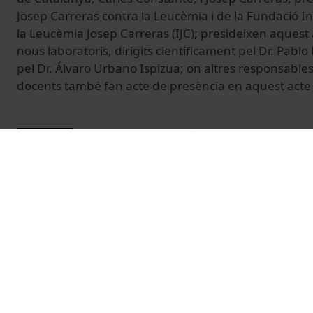
Josep Carreras contra la Leucèmia i de la Fundació In
la Leucèmia Josep Carreras (IJC); presideixen aquest ac
nous laboratoris, dirigits científicament pel Dr. Pab
pel Dr. Álvaro Urbano Ispizua; on altres responsables 
docents també fan acte de presència en aquest acte
© Unitat de Producció Audiovisual
Vídeos relacionats