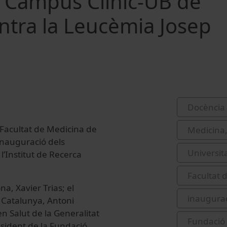
l Campus Clínic-UB de
ontra la Leucèmia Josep
Docència 
Facultat de Medicina de
Medicina,
’inauguració dels
Universit
 l’Institut de Recerca
Facultat d
na, Xavier Trias; el
inaugura
e Catalunya, Antoni
en Salut de la Generalitat
Fundació 
esident de la Fundació