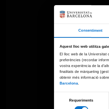
Consentiment
Aquest lloc web utilitza gal
El lloc web de la Universitat 
preferències (recordar infor
vostra experiència de la d’al
finalitats de màrqueting (gest
obtenir més informació sobre
Barcelona
.
Selecció
Requeriments
de
consentiment