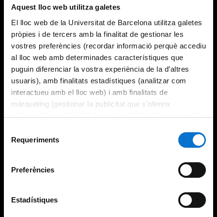
Aquest lloc web utilitza galetes
El lloc web de la Universitat de Barcelona utilitza galetes
pròpies i de tercers amb la finalitat de gestionar les
vostres preferències (recordar informació perquè accediu
al lloc web amb determinades característiques que
puguin diferenciar la vostra experiència de la d’altres
usuaris), amb finalitats estadístiques (analitzar com
interactueu amb el lloc web) i amb finalitats de
màrqueting (gestionar la publicitat que s’ofereix
adequant-la en funció dels vostres hàbits de navegació).
Per obtenir més informació sobre les galetes podeu
Selecció
consultar la
Política de galetes del lloc web de la
Requeriments
de
Universitat de Barcelona
.
consentiment
Preferències
Estadístiques