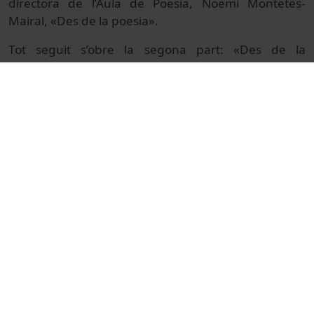
directora de l’Aula de Poesia, Noemí Montetes-
Mairal, «Des de la poesia».
Tot seguit s’obre la segona part: «Des de la
coneixença directa de Jorge Wagensberg», moderat
per la cap de la unitat de Nous Formats, Patricia
Lainz. Hi participen Mauricio Wagensberg (germà
de l’homenatjat); el catedràtic jubilat de Física de la
Matèria Condensada de la Universitat Autònoma de
Barcelona i poeta David Jou; el catedràtic del
Departament d’Estructura i Constituents de la
Matèria de la Facultat de Física de la UB Antoni
Planes, i la catedràtica emèrita del Departament
d’Enginyeria Agroalimentària i Biotecnologia Rosa
Flos.
Clou l’acte el rector de la UB, Joan Guàrdia.