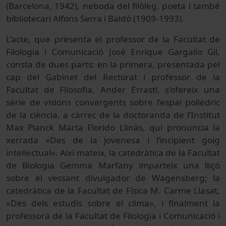
(Barcelona, 1942), neboda del filòleg, poeta i també
bibliotecari Alfons Serra i Baldó (1909-1993).
L’acte, que presenta el professor de la Facultat de
Filologia i Comunicació José Enrique Gargallo Gil,
consta de dues parts: en la primera, presentada pel
cap del Gabinet del Rectorat i professor de la
Facultat de Filosofia, Ander Errasti, s’ofereix una
sèrie de visions convergents sobre l’espai polièdric
de la ciència, a càrrec de la doctoranda de l’Institut
Max Planck Marta Florido Llinàs, qui pronuncia la
xerrada «Des de la jovenesa i l’incipient goig
intel·lectual». Així mateix, la catedràtica de la Facultat
de Biologia Gemma Marfany imparteix una lliçó
sobre el vessant divulgador de Wagensberg; la
catedràtica de la Facultat de Física M. Carme Llasat,
«Des dels estudis sobre el clima», i finalment la
professora de la Facultat de Filologia i Comunicació i