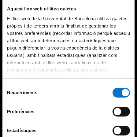
Try again
Aquest lloc web utilitza galetes
El lloc web de la Universitat de Barcelona utilitza galetes
pròpies i de tercers amb la finalitat de gestionar les
vostres preferències (recordar informació perquè accediu
al lloc web amb determinades característiques que
puguin diferenciar la vostra experiència de la d’altres
usuaris), amb finalitats estadístiques (analitzar com
interactueu amb el lloc web) i amb finalitats de
màrqueting (gestionar la publicitat que s’ofereix
adequant-la en funció dels vostres hàbits de navegació).
Per obtenir més informació sobre les galetes podeu
Selecció
consultar la
Política de galetes del lloc web de la
Requeriments
de
Universitat de Barcelona
.
consentiment
Preferències
Estadístiques