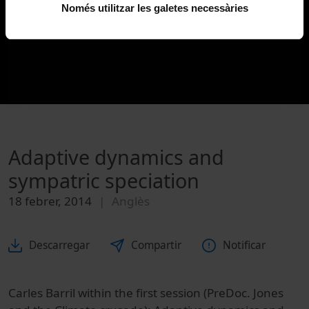
Només utilitzar les galetes necessàries
Adaptive dynamics and
sympatric speciation
18 febrer, 2014
Anglès
Descarregar
Compartir
Notificar
Carles Barril within the first session (PreDoc. Jones