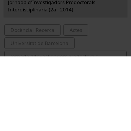
Jornada d'Investigadors Predoctorals
Interdisciplinària (2a : 2014)
Docència i Recerca
Actes
Universitat de Barcelona
Jornada d'Investigadors Predoctorals
Interdisciplinària
ciències ambientals
espècies (Biologia)