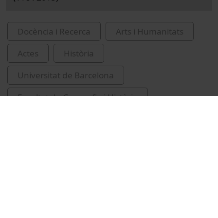
Docència i Recerca
Arts i Humanitats
Actes
Història
Universitat de Barcelona
Facultat de Geografia i Història
Cuyàs, Joan, 1873-1958
Velasco, Albert
Vídeos relacionats