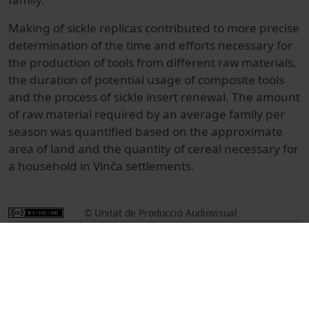
Making of sickle replicas contributed to more precise
determination of the time and efforts necessary for
the production of tools from different raw materials,
the duration of potential usage of composite tools
and the process of sickle insert renewal. The amount
of raw material required by an average family per
season was quantified based on the approximate
area of land and the quantity of cereal necessary for
a household in Vinča settlements.
© Unitat de Producció Audiovisual
Col·lecció
International Symposium on Knappable
Materials (10è : 2015)