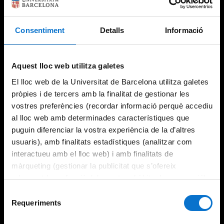
Consentiment
Detalls
Informació
Aquest lloc web utilitza galetes
El lloc web de la Universitat de Barcelona utilitza galetes
pròpies i de tercers amb la finalitat de gestionar les
vostres preferències (recordar informació perquè accediu
al lloc web amb determinades característiques que
puguin diferenciar la vostra experiència de la d’altres
usuaris), amb finalitats estadístiques (analitzar com
interactueu amb el lloc web) i amb finalitats de
màrqueting (gestionar la publicitat que s’ofereix
adequant-la en funció dels vostres hàbits de navegació).
Per obtenir més informació sobre les galetes podeu
Selecció
consultar la
Política de galetes del lloc web de la
Requeriments
de
Universitat de Barcelona
.
consentiment