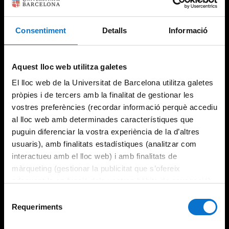
Consentiment
Detalls
Informació
Aquest lloc web utilitza galetes
El lloc web de la Universitat de Barcelona utilitza galetes
pròpies i de tercers amb la finalitat de gestionar les
vostres preferències (recordar informació perquè accediu
al lloc web amb determinades característiques que
puguin diferenciar la vostra experiència de la d’altres
usuaris), amb finalitats estadístiques (analitzar com
interactueu amb el lloc web) i amb finalitats de
màrqueting (gestionar la publicitat que s’ofereix
adequant-la en funció dels vostres hàbits de navegació).
Per obtenir més informació sobre les galetes podeu
Selecció
consultar la
Política de galetes del lloc web de la
Requeriments
de
Universitat de Barcelona
.
consentiment