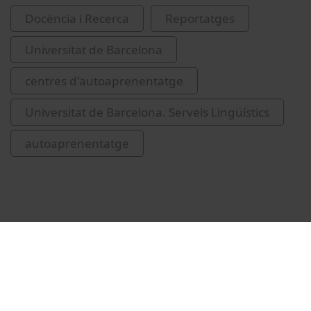
Docència i Recerca
Reportatges
Universitat de Barcelona
centres d'autoaprenentatge
Universitat de Barcelona. Serveis Lingüístics
autoaprenentatge
Vídeos relacionats