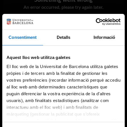
Something went wrong
An error occurred, please try again later.
Try again
Consentiment
Detalls
Informació
Aquest lloc web utilitza galetes
El lloc web de la Universitat de Barcelona utilitza galetes
pròpies i de tercers amb la finalitat de gestionar les
vostres preferències (recordar informació perquè accediu
al lloc web amb determinades característiques que
puguin diferenciar la vostra experiència de la d’altres
usuaris), amb finalitats estadístiques (analitzar com
interactueu amb el lloc web) i amb finalitats de
màrqueting (gestionar la publicitat que s’ofereix
adequant-la en funció dels vostres hàbits de navegació).