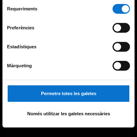
Per obtenir més informació sobre les galetes podeu
Selecció
consultar la
Política de galetes del lloc web de la
Requeriments
de
Universitat de Barcelona
.
consentiment
Preferències
Estadístiques
Màrqueting
Permetre totes les galetes
Només utilitzar les galetes necessàries