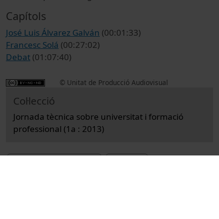
Capítols
José Luis Álvarez Galván
(00:01:33)
Francesc Solá
(00:27:02)
Debat
(01:07:40)
© Unitat de Producció Audiovisual
Col·lecció
Jornada tècnica sobre universitat i formació
professional (1a : 2013)
Docència i Recerca
Actes
Universitat de Barcelona
conferències
Formació Professional
educació superior