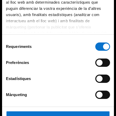
al lloc web amb determinades característiques que
puguin diferenciar la vostra experiència de la d’altres
usuaris), amb finalitats estadístiques (analitzar com
interactueu amb el lloc web) i amb finalitats de
màrqueting (gestionar la publicitat que s’ofereix
adequant-la en funció dels vostres hàbits de navegació).
Per obtenir més informació sobre les galetes podeu
Selecció
consultar la
Política de galetes del lloc web de la
Requeriments
de
Universitat de Barcelona
.
consentiment
Preferències
Estadístiques
Màrqueting