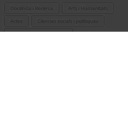
Docència i Recerca
Arts i Humanitats
Actes
Ciències socials i polítiques
Universitat de Barcelona
Facultat de Geografia i Història
Segura, Antoni, 1952-
Universitat de Barcelona. Centre d'Estudis
Històrics Internacionals
Institut Català Internacional per la Pau
islamisme
islamisme i política