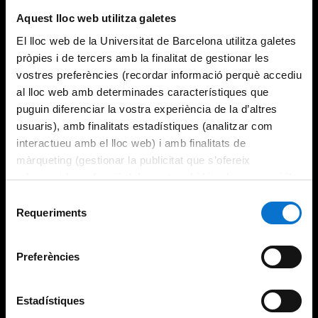
Aquest lloc web utilitza galetes
El lloc web de la Universitat de Barcelona utilitza galetes
pròpies i de tercers amb la finalitat de gestionar les
vostres preferències (recordar informació perquè accediu
al lloc web amb determinades característiques que
puguin diferenciar la vostra experiència de la d’altres
usuaris), amb finalitats estadístiques (analitzar com
interactueu amb el lloc web) i amb finalitats de
màrqueting (gestionar la publicitat que s’ofereix
adequant-la en funció dels vostres hàbits de navegació).
Per obtenir més informació sobre les galetes podeu
Selecció
consultar la
Política de galetes del lloc web de la
Requeriments
de
Universitat de Barcelona
.
consentiment
Preferències
Estadístiques