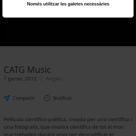
Només utilitzar les galetes necessàries
CATG Music
1 gener, 2012
Anglès
Compartir
Notificar
Pel·lícula cientifico-poètica, creada per una científica i
una fotògrafa, que mostra científics de tot el mon
que treballen durant anys per descodificar el