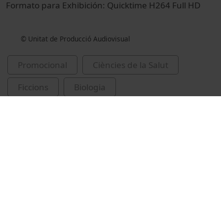
Formato para Exhibición: Quicktime H264 Full HD
© Unitat de Producció Audiovisual
Promocional
Ciències de la Salut
Ficcions
Biologia
Universitat de Barcelona
Biomedicine 2012
genomes