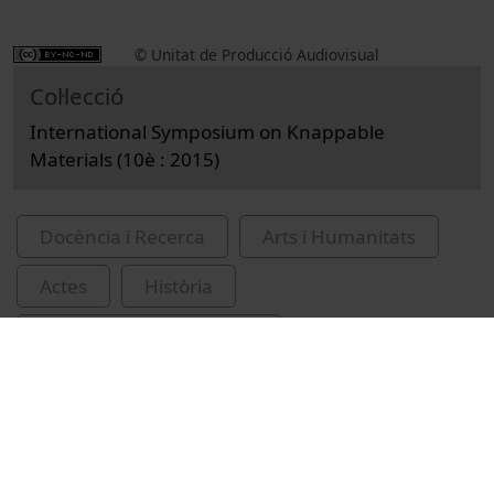
© Unitat de Producció Audiovisual
Col·lecció
International Symposium on Knappable
Materials (10è : 2015)
Docència i Recerca
Arts i Humanitats
Actes
Història
Universitat de Barcelona
Facultat de Geografia i Història
Fernandes, Paul
sílex