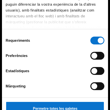
puguin diferenciar la vostra experiència de la d’altres
usuaris), amb finalitats estadístiques (analitzar com
interactueu amb el lloc web) i amb finalitats de
màrqueting (gestionar la publicitat que s’ofereix
adequant-la en funció dels vostres hàbits de navegació).
Per obtenir més informació sobre les galetes podeu
Selecció
consultar la
Política de galetes del lloc web de la
Requeriments
de
Universitat de Barcelona
.
consentiment
Preferències
Estadístiques
Màrqueting
Permetre totes les galetes