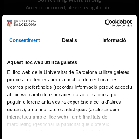
An error occurred, please try again later.
Try again
Consentiment
Detalls
Informació
Aquest lloc web utilitza galetes
El lloc web de la Universitat de Barcelona utilitza galetes
pròpies i de tercers amb la finalitat de gestionar les
vostres preferències (recordar informació perquè accediu
al lloc web amb determinades característiques que
puguin diferenciar la vostra experiència de la d’altres
usuaris), amb finalitats estadístiques (analitzar com
interactueu amb el lloc web) i amb finalitats de
màrqueting (gestionar la publicitat que s’ofereix
adequant-la en funció dels vostres hàbits de navegació).