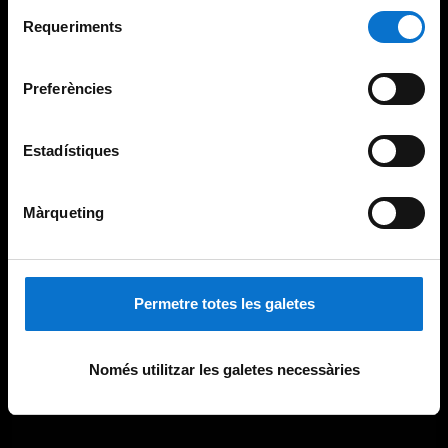
Per obtenir més informació sobre les galetes podeu
Selecció
consultar la
Política de galetes del lloc web de la
Requeriments
de
Universitat de Barcelona
.
consentiment
Preferències
Estadístiques
Màrqueting
Permetre totes les galetes
Només utilitzar les galetes necessàries