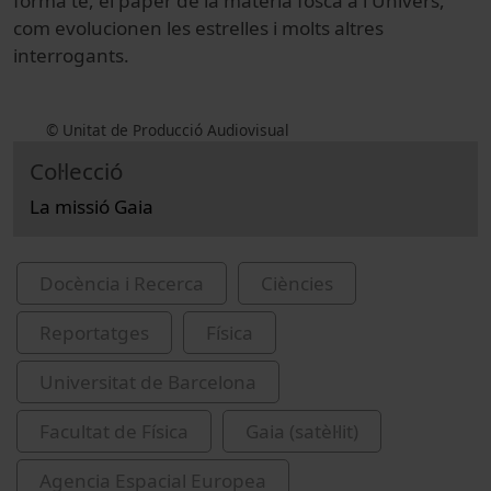
forma té, el paper de la matèria fosca a l'Univers,
com evolucionen les estrelles i molts altres
interrogants.
© Unitat de Producció Audiovisual
Col·lecció
La missió Gaia
Docència i Recerca
Ciències
Reportatges
Física
Universitat de Barcelona
Facultat de Física
Gaia (satèl·lit)
Agencia Espacial Europea