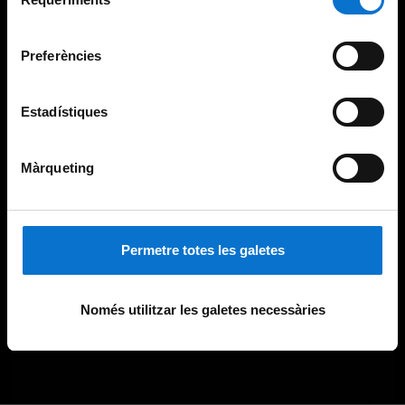
de
Universitat de Barcelona
.
consentiment
Preferències
Estadístiques
Màrqueting
Permetre totes les galetes
Només utilitzar les galetes necessàries