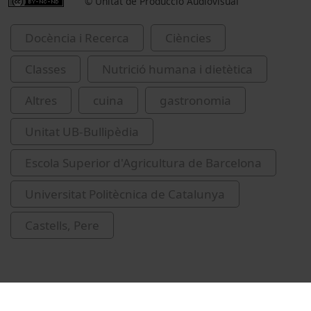
© Unitat de Producció Audiovisual
Docència i Recerca
Ciències
Classes
Nutrició humana i dietètica
Altres
cuina
gastronomia
Unitat UB-Bullipèdia
Escola Superior d'Agricultura de Barcelona
Universitat Politècnica de Catalunya
Castells, Pere