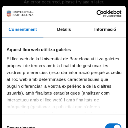
An error occurred, please try again later.
Try again
Consentiment
Detalls
Informació
Aquest lloc web utilitza galetes
El lloc web de la Universitat de Barcelona utilitza galetes
pròpies i de tercers amb la finalitat de gestionar les
vostres preferències (recordar informació perquè accediu
al lloc web amb determinades característiques que
puguin diferenciar la vostra experiència de la d’altres
usuaris), amb finalitats estadístiques (analitzar com
interactueu amb el lloc web) i amb finalitats de
màrqueting (gestionar la publicitat que s’ofereix
adequant-la en funció dels vostres hàbits de navegació).
Per obtenir més informació sobre les galetes podeu
Selecció
consultar la
Política de galetes del lloc web de la
Requeriments