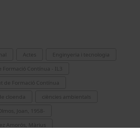
nal
Actes
Enginyeria i tecnologia
de Formació Contínua - IL3
tut de Formació Contínua
de cloenda
ciències ambientals
lmos, Joan, 1958-
z Amorós, Màrius