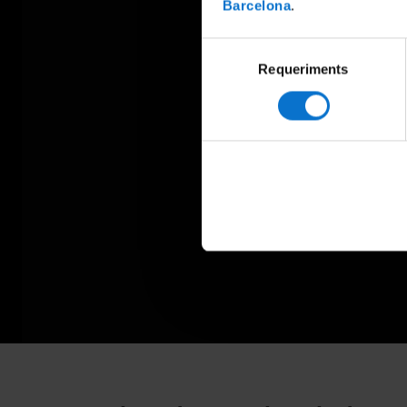
Barcelona
.
Selecció
Requeriments
de
consentiment