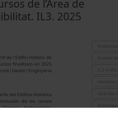
ursos de l’Àrea de
bilitat. IL3. 2025
Institucio
f de l'Edifici Històric de
Institut 
cursos finalitzats en 2025
IL3 Insti
ció i Gestió i Enginyeria
sessions 
Guàrdia-O
nfo del Edificio Histórico
onclusión de los cursos
Domíngue
 Ciencias Ambientales,
temas.