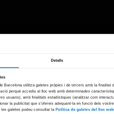
Something went wrong
Detalls
An error occurred, please try again later.
etes
de Barcelona utilitza galetes pròpies i de tercers amb la finalitat
Try again
mació perquè accediu al lloc web amb determinades característiq
tres usuaris), amb finalitats estadístiques (analitzar com interac
ionar la publicitat que s’ofereix adequant-la en funció dels vostr
 les galetes podeu consultar la
Política de galetes del lloc web