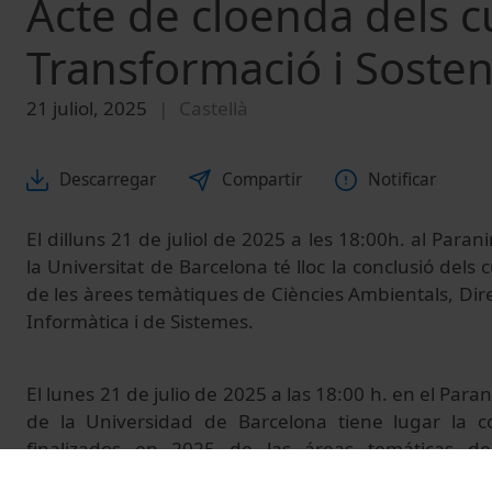
Acte de cloenda dels c
Transformació i Sosteni
21 juliol, 2025
Castellà
Descarregar
Compartir
Notificar
El dilluns 21 de juliol de 2025 a les 18:00h. al Paranim
la Universitat de Barcelona té lloc la conclusió dels 
de les àrees temàtiques de Ciències Ambientals, Direc
Informàtica i de Sistemes.
El lunes 21 de julio de 2025 a las 18:00 h. en el Parani
de la Universidad de Barcelona tiene lugar la c
finalizados en 2025 de las áreas temáticas de
Dirección y Gestión e Ingeniería Informática y de Sis