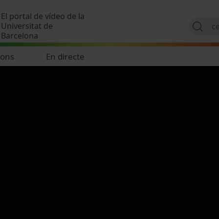
Vés al contingut
El portal de vídeo de la
Universitat de
Barcelona
ions
En directe