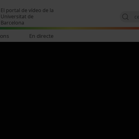
Vés al contingut
El portal de vídeo de la
Universitat de
Barcelona
ions
En directe