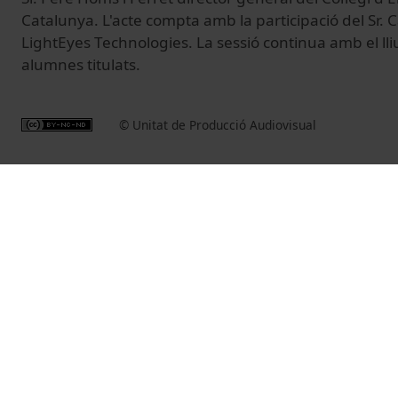
Catalunya. L'acte compta amb la participació del Sr. 
LightEyes Technologies. La sessió continua amb el ll
alumnes titulats.
© Unitat de Producció Audiovisual
Vídeos relacionats