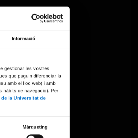
Informació
 de gestionar les vostres
ues que puguin diferenciar la
tueu amb el lloc web) i amb
es hàbits de navegació). Per
 de la Universitat de
Màrqueting