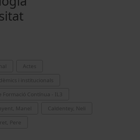
logia
sitat
nal
Actes
èmics i institucionals
de Formació Contínua - IL3
nyent, Manel
Caldentey, Neli
et, Pere