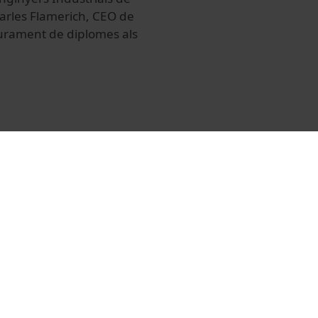
Carles Flamerich, CEO de
iurament de diplomes als