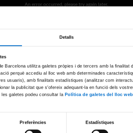
An error occurred, please try again later.
Try again
Detalls
etes
de Barcelona utilitza galetes pròpies i de tercers amb la finalitat
mació perquè accediu al lloc web amb determinades característiq
tres usuaris), amb finalitats estadístiques (analitzar com interac
ionar la publicitat que s’ofereix adequant-la en funció dels vostr
 les galetes podeu consultar la
Política de galetes del lloc web
Preferències
Estadístiques