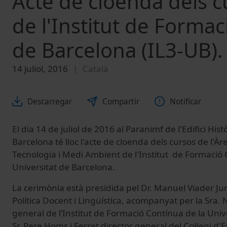
Acte de cloenda dels c
de l'Institut de Formac
de Barcelona (IL3-UB)
14 juliol, 2016
Català
Descarregar
Compartir
Notificar
El dia 14 de juliol de 2016 al Paranimf de l'Edifici Hist
Barcelona té lloc l'acte de cloenda dels cursos de l'Àr
Tecnologia i Medi Ambient de l'Institut de Formació 
Universitat de Barcelona.
La cerimònia està presidida pel Dr. Manuel Viader Ju
Política Docent i Lingüística, acompanyat per la Sra. 
general de l’Institut de Formació Contínua de la Unive
Sr. Pere Homs i Ferret director general del Col·legi d'