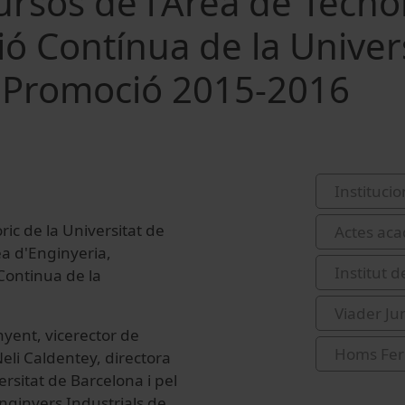
ursos de l'Area de Tecno
ió Contínua de la Univer
. Promoció 2015-2016
Institucio
òric de la Universitat de
Actes acad
ea d'Enginyeria,
Institut 
Continua de la
Viader Ju
nyent, vicerector de
Homs Ferr
Neli Caldentey, directora
rsitat de Barcelona i pel
Enginyers Industrials de