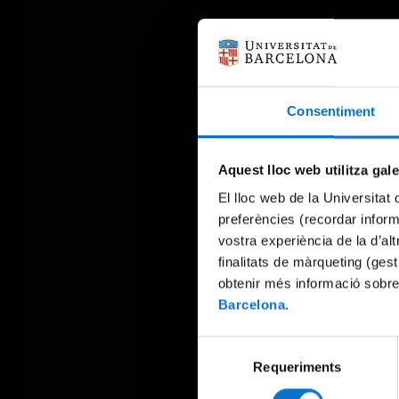
Consentiment
Aquest lloc web utilitza gal
El lloc web de la Universitat 
preferències (recordar infor
vostra experiència de la d’al
finalitats de màrqueting (gest
obtenir més informació sobre
Barcelona
.
Selecció
Requeriments
de
consentiment