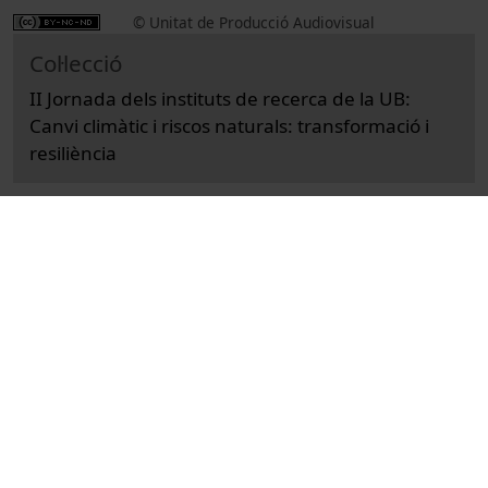
© Unitat de Producció Audiovisual
Col·lecció
II Jornada dels instituts de recerca de la UB:
Canvi climàtic i riscos naturals: transformació i
resiliència
Docència i Recerca
Actes
Universitat de Barcelona
Facultat de Geografia i Història
congressos
sessions de cloenda
Garcia Fernández, Jordi
recursos educatius oberts UB