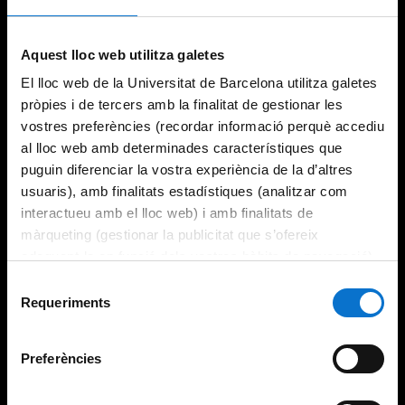
Try again
Aquest lloc web utilitza galetes
El lloc web de la Universitat de Barcelona utilitza galetes
pròpies i de tercers amb la finalitat de gestionar les
vostres preferències (recordar informació perquè accediu
al lloc web amb determinades característiques que
puguin diferenciar la vostra experiència de la d’altres
usuaris), amb finalitats estadístiques (analitzar com
interactueu amb el lloc web) i amb finalitats de
màrqueting (gestionar la publicitat que s’ofereix
adequant-la en funció dels vostres hàbits de navegació).
Per obtenir més informació sobre les galetes podeu
Selecció
consultar la
Política de galetes del lloc web de la
Requeriments
de
Universitat de Barcelona
.
consentiment
Preferències