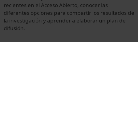
recientes
en el Acceso
Abierto,
conocer las
diferentes
opciones para
compartir los resultados
de
la investigación y
aprender a
elaborar un
plan de
difusión
.
© Unitat de Producció Audiovisual
Col·lecció
Formant joves investigadors en l'accés obert al
coneixement
Docència i Recerca
Ciències
Actes
Universitat de Barcelona
projecte FOSTER
accés obert