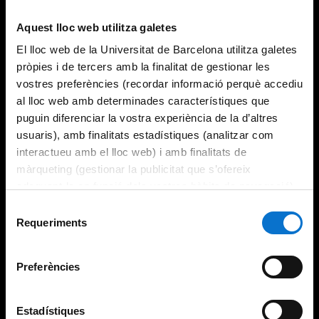
Aquest lloc web utilitza galetes
El lloc web de la Universitat de Barcelona utilitza galetes
pròpies i de tercers amb la finalitat de gestionar les
vostres preferències (recordar informació perquè accediu
al lloc web amb determinades característiques que
puguin diferenciar la vostra experiència de la d’altres
usuaris), amb finalitats estadístiques (analitzar com
interactueu amb el lloc web) i amb finalitats de
màrqueting (gestionar la publicitat que s’ofereix
adequant-la en funció dels vostres hàbits de navegació).
Per obtenir més informació sobre les galetes podeu
Selecció
consultar la
Política de galetes del lloc web de la
Requeriments
de
Universitat de Barcelona
.
consentiment
Preferències
Estadístiques