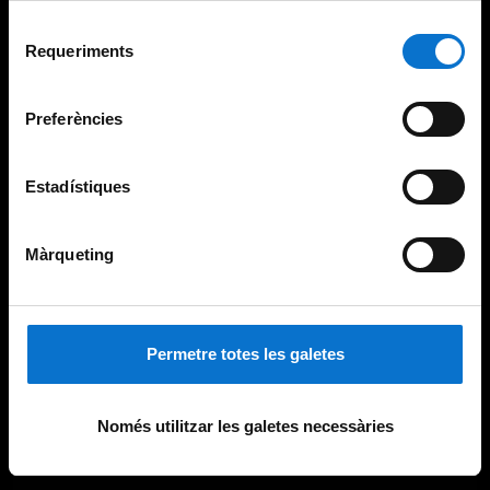
Per obtenir més informació sobre les galetes podeu
Selecció
consultar la
Política de galetes del lloc web de la
Requeriments
de
Universitat de Barcelona
.
consentiment
Preferències
Estadístiques
Màrqueting
Permetre totes les galetes
Només utilitzar les galetes necessàries