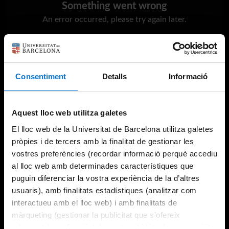
Something went wrong
An error occurred, please try again later.
Try again
Consentiment
Detalls
Informació
Aquest lloc web utilitza galetes
El lloc web de la Universitat de Barcelona utilitza galetes
pròpies i de tercers amb la finalitat de gestionar les
vostres preferències (recordar informació perquè accediu
al lloc web amb determinades característiques que
puguin diferenciar la vostra experiència de la d’altres
usuaris), amb finalitats estadístiques (analitzar com
interactueu amb el lloc web) i amb finalitats de
màrqueting (gestionar la publicitat que s’ofereix
adequant-la en funció dels vostres hàbits de navegació).