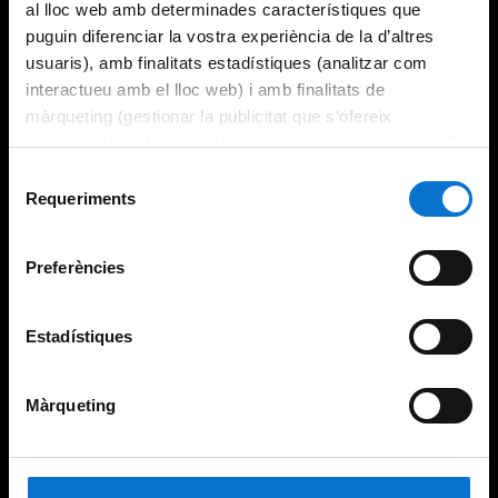
al lloc web amb determinades característiques que
puguin diferenciar la vostra experiència de la d’altres
usuaris), amb finalitats estadístiques (analitzar com
interactueu amb el lloc web) i amb finalitats de
màrqueting (gestionar la publicitat que s’ofereix
adequant-la en funció dels vostres hàbits de navegació).
Per obtenir més informació sobre les galetes podeu
Selecció
consultar la
Política de galetes del lloc web de la
Requeriments
de
Universitat de Barcelona
.
consentiment
Preferències
Estadístiques
Màrqueting