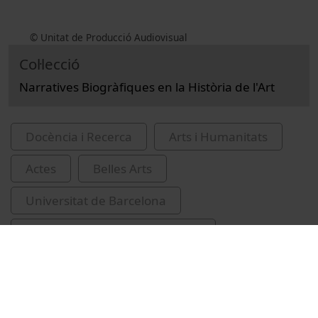
© Unitat de Producció Audiovisual
Col·lecció
Narratives Biogràfiques en la Història de l'Art
Docència i Recerca
Arts i Humanitats
Actes
Belles Arts
Universitat de Barcelona
Facultat de Geografia i Història
Vasari, Giorgio, 1511-1574. Vite de' più
eccellenti pittori, scultori et architettori
Sureda, Joan, 1949-
seminaris