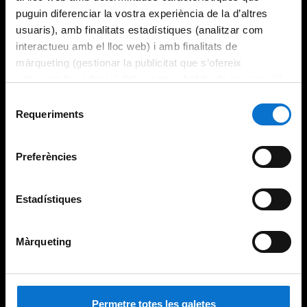
puguin diferenciar la vostra experiència de la d’altres
usuaris), amb finalitats estadístiques (analitzar com
interactueu amb el lloc web) i amb finalitats de
màrqueting (gestionar la publicitat que s’ofereix
adequant-la en funció dels vostres hàbits de navegació).
Per obtenir més informació sobre les galetes podeu
Selecció
consultar la
Política de galetes del lloc web de la
Requeriments
de
Universitat de Barcelona
.
consentiment
Preferències
Estadístiques
Màrqueting
Permetre totes les galetes