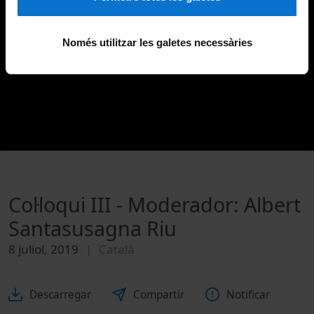
Només utilitzar les galetes necessàries
Col·loqui III - Moderador: Albert
Santasusagna Riu
8 juliol, 2019
Català
Descarregar
Compartir
Notificar