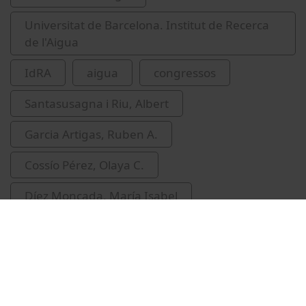
Universitat de Barcelona. Institut de Recerca
de l'Aigua
IdRA
aigua
congressos
Santasusagna i Riu, Albert
Garcia Artigas, Ruben A.
Cossío Pérez, Olaya C.
Díez Moncada, María Isabel
Viza Sánchez, Aida
Calero Tomàs, Miquel Àngel