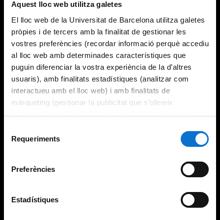
Aquest lloc web utilitza galetes
El lloc web de la Universitat de Barcelona utilitza galetes
pròpies i de tercers amb la finalitat de gestionar les
vostres preferències (recordar informació perquè accediu
al lloc web amb determinades característiques que
puguin diferenciar la vostra experiència de la d’altres
usuaris), amb finalitats estadístiques (analitzar com
interactueu amb el lloc web) i amb finalitats de
màrqueting (gestionar la publicitat que s’ofereix
adequant-la en funció dels vostres hàbits de navegació).
Per obtenir més informació sobre les galetes podeu
Selecció
consultar la
Política de galetes del lloc web de la
Requeriments
de
Universitat de Barcelona
.
consentiment
Preferències
Estadístiques