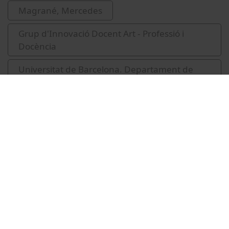
Magrané, Mercedes
Grup d'Innovació Docent Art - Professió i
Docència
Universitat de Barcelona. Departament de
Pintura
Vídeos relacionats