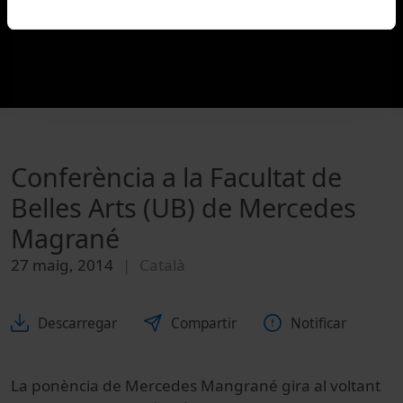
Conferència a la Facultat de
Belles Arts (UB) de Mercedes
Magrané
27 maig, 2014
Català
Descarregar
Compartir
Notificar
La ponència de Mercedes Mangrané gira al voltant