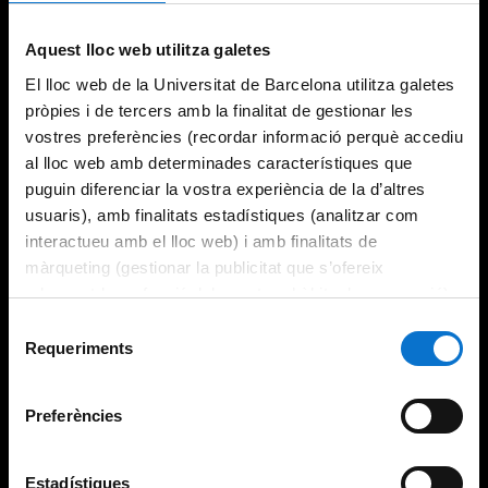
Try again
Aquest lloc web utilitza galetes
El lloc web de la Universitat de Barcelona utilitza galetes
pròpies i de tercers amb la finalitat de gestionar les
vostres preferències (recordar informació perquè accediu
al lloc web amb determinades característiques que
puguin diferenciar la vostra experiència de la d’altres
usuaris), amb finalitats estadístiques (analitzar com
interactueu amb el lloc web) i amb finalitats de
màrqueting (gestionar la publicitat que s’ofereix
adequant-la en funció dels vostres hàbits de navegació).
Per obtenir més informació sobre les galetes podeu
Selecció
consultar la
Política de galetes del lloc web de la
Requeriments
de
Universitat de Barcelona
.
consentiment
Preferències
Estadístiques