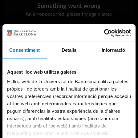
Something went wrong
An error occurred, please try again later.
Try again
Consentiment
Detalls
Informació
Aquest lloc web utilitza galetes
El lloc web de la Universitat de Barcelona utilitza galetes
pròpies i de tercers amb la finalitat de gestionar les
vostres preferències (recordar informació perquè accediu
al lloc web amb determinades característiques que
puguin diferenciar la vostra experiència de la d’altres
usuaris), amb finalitats estadístiques (analitzar com
interactueu amb el lloc web) i amb finalitats de
màrqueting (gestionar la publicitat que s’ofereix