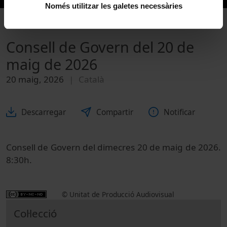
Només utilitzar les galetes necessàries
Consell de Govern del 20 de
maig de 2026
20 maig, 2026
Català
Descarregar
Compartir
Notificar
Consell de Govern del dimecres 20 de maig de 2026.
8:30h.
© Unitat de Producció Audiovisual
Col·lecció