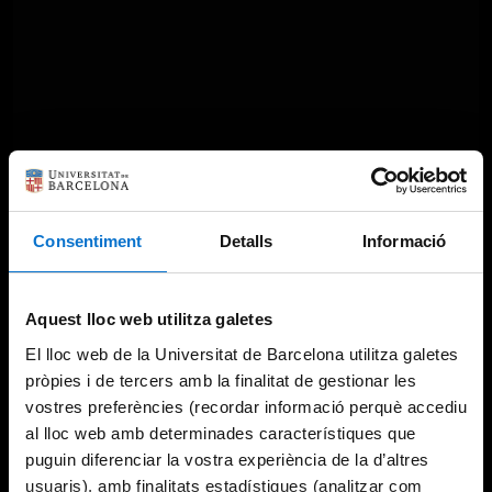
Something went wrong
Consentiment
Detalls
Informació
An error occurred, please try again later.
Aquest lloc web utilitza galetes
El lloc web de la Universitat de Barcelona utilitza galetes
Try again
pròpies i de tercers amb la finalitat de gestionar les
vostres preferències (recordar informació perquè accediu
al lloc web amb determinades característiques que
puguin diferenciar la vostra experiència de la d’altres
usuaris), amb finalitats estadístiques (analitzar com