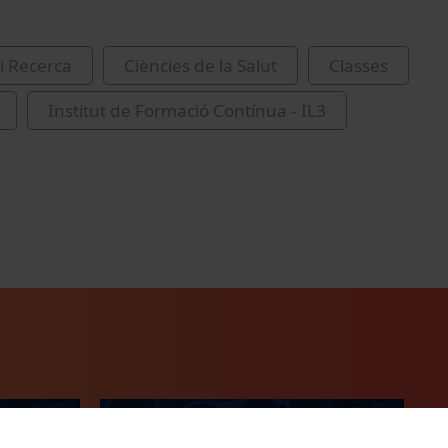
i Recerca
Ciències de la Salut
Classes
Institut de Formació Contínua - IL3