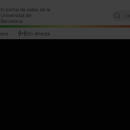
Vés al contingut
El portal de vídeo de la
Universitat de
Barcelona
ions
En directe