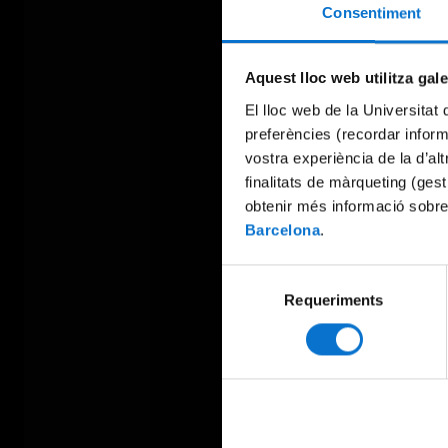
Consentiment
Aquest lloc web utilitza gal
El lloc web de la Universitat 
preferències (recordar infor
vostra experiència de la d’al
finalitats de màrqueting (gest
obtenir més informació sobre
Barcelona
.
Selecció
Requeriments
de
consentiment