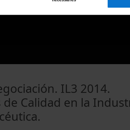
egociación. IL3 2014.
de Calidad en la Industr
céutica.