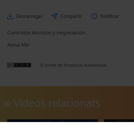
Descarregar
Compartir
Notificar
Contratos técnicos y negociación.
Anna Mir
© Unitat de Producció Audiovisual
Vídeos relacionats