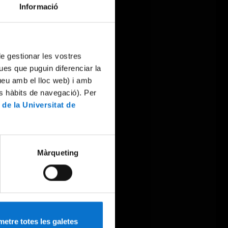
Informació
 de gestionar les vostres
ues que puguin diferenciar la
tueu amb el lloc web) i amb
es hàbits de navegació). Per
 de la Universitat de
Màrqueting
etre totes les galetes