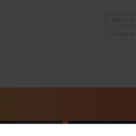
Docència 
Farmàcia