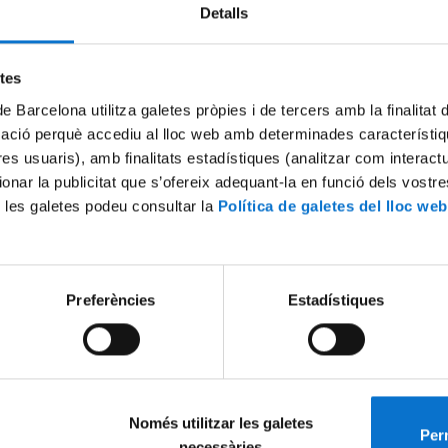
Detalls
Try again
etes
de Barcelona utilitza galetes pròpies i de tercers amb la finalitat
mació perquè accediu al lloc web amb determinades característiq
tres usuaris), amb finalitats estadístiques (analitzar com interac
ionar la publicitat que s’ofereix adequant-la en funció dels vostr
 les galetes podeu consultar la
Política de galetes del lloc web
Preferències
Estadístiques
Només utilitzar les galetes
Perm
necessàries