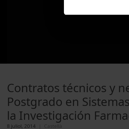
Contratos técnicos y n
Postgrado en Sistemas 
la Investigación Farma
8 juliol, 2014
Castellà