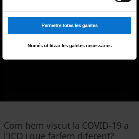
Permetre totes les galetes
Només utilitzar les galetes necessàries
Com hem viscut la COVID-19 a
l'ICO i que faríem diferent?