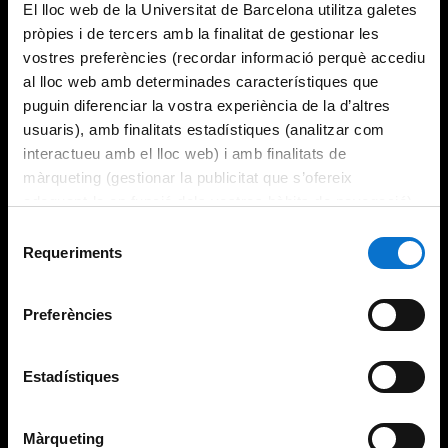
El lloc web de la Universitat de Barcelona utilitza galetes
pròpies i de tercers amb la finalitat de gestionar les
vostres preferències (recordar informació perquè accediu
al lloc web amb determinades característiques que
puguin diferenciar la vostra experiència de la d’altres
usuaris), amb finalitats estadístiques (analitzar com
interactueu amb el lloc web) i amb finalitats de
màrqueting (gestionar la publicitat que s’ofereix
adequant-la en funció dels vostres hàbits de navegació).
Per obtenir més informació sobre les galetes podeu
Selecció
consultar la
Política de galetes del lloc web de la
Requeriments
de
Universitat de Barcelona
.
consentiment
Preferències
Estadístiques
Màrqueting