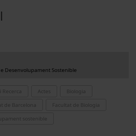
l
 de Desenvolupament Sostenible
i Recerca
Actes
Biologia
at de Barcelona
Facultat de Biologia
upament sostenible