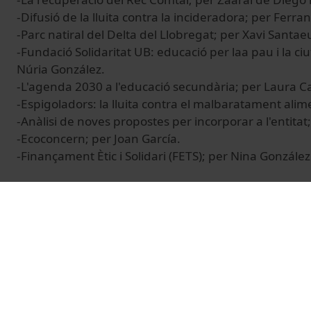
-Difusió de la lluita contra la incideradora; per Fer
-Parc natiral del Delta del Llobregat; per Xavi Santa
-Fundació Solidaritat UB: educació per laa pau i la ci
Núria González.
-L'agenda 2030 a l'educació secundària; per Laura Car
-Espigoladors: la lluita contra el malbaratament alim
-Anàlisi de noves propostes per incorporar a l'entitat
-Ecoconcern; per Joan García.
-Finançament Ètic i Solidari (FETS); per Nina González
© Unitat de Producció Audiovisual
Vídeos relacionats