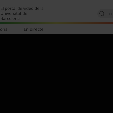
Vés al contingut
El portal de vídeo de la
Universitat de
Barcelona
ions
En directe