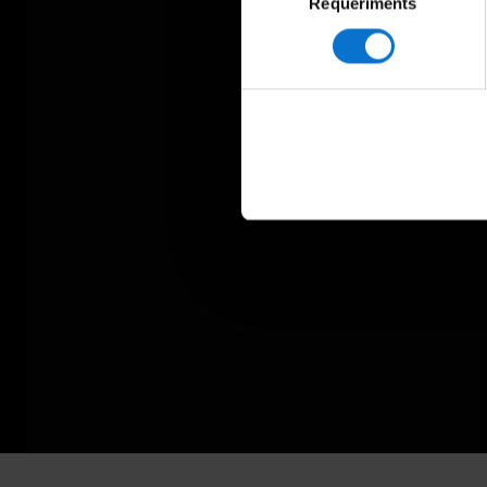
Requeriments
de
consentiment