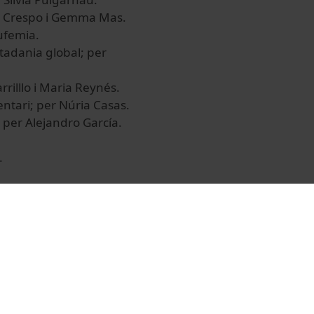
ran Crespo i Gemma Mas.
eufemia.
utadania global; per
rilllo i Maria Reynés.
entari; per Núria Casas.
; per Alejandro García.
.