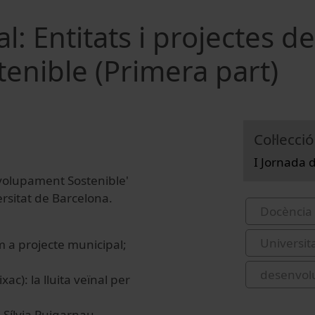
al: Entitats i projectes de
nible (Primera part)
Col·lecció
I Jornada
nvolupament Sostenible'
ersitat de Barcelona.
Docència 
Universit
 a projecte municipal;
desenvol
c): la lluita veïnal per
 Sílvia Puigarnau.