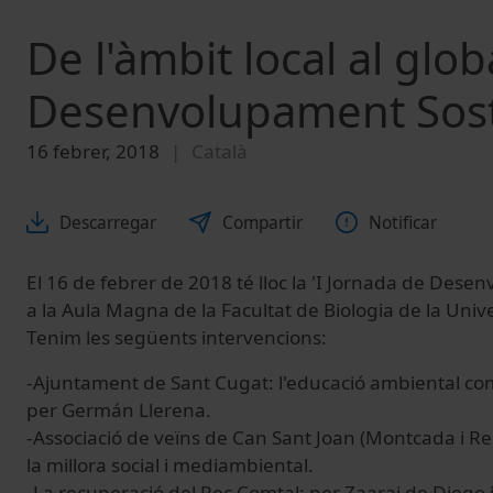
De l'àmbit local al glob
Desenvolupament Soste
16 febrer, 2018
Català
Descarregar
Compartir
Notificar
El 16 de febrer de 2018 té lloc la 'I Jornada de Dese
a la Aula Magna de la Facultat de Biologia de la Univ
Tenim les següents intervencions:
-Ajuntament de Sant Cugat: l'educació ambiental com
per Germán Llerena.
-Associació de veïns de Can Sant Joan (Montcada i Reixa
la millora social i mediambiental.
-La recuperació del Rec Comtal; per Zaarai de Diego i