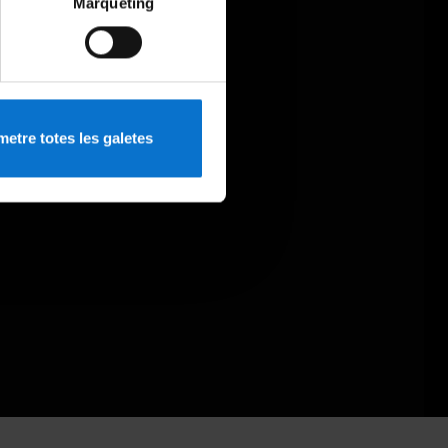
Màrqueting
etre totes les galetes