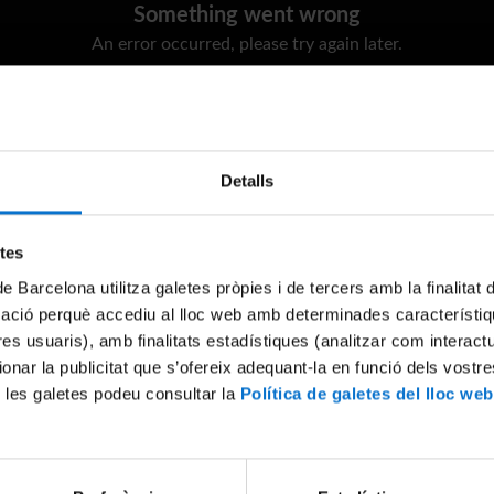
Something went wrong
An error occurred, please try again later.
Try again
Detalls
etes
de Barcelona utilitza galetes pròpies i de tercers amb la finalitat
mació perquè accediu al lloc web amb determinades característiq
tres usuaris), amb finalitats estadístiques (analitzar com interac
ionar la publicitat que s’ofereix adequant-la en funció dels vostr
 les galetes podeu consultar la
Política de galetes del lloc web