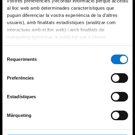
vostres preferències (recordar informació perquè accediu
al lloc web amb determinades característiques que
puguin diferenciar la vostra experiència de la d’altres
usuaris), amb finalitats estadístiques (analitzar com
interactueu amb el lloc web) i amb finalitats de
màrqueting (gestionar la publicitat que s’ofereix
adequant-la en funció dels vostres hàbits de navegació).
Per obtenir més informació sobre les galetes podeu
Selecció
consultar la
Política de galetes del lloc web de la
Requeriments
de
Universitat de Barcelona
.
consentiment
Preferències
Estadístiques
Màrqueting