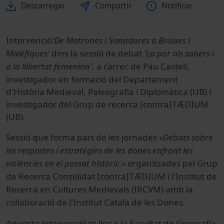
Descarregar
Compartir
Notificar
Intervenció
'
De Matrones i Sanadores a Bruixes i
Malèfiques'
dins la sessió de debat
'La por als sabers i
a la llibertat femenina'
, a càrrec de Pau Castell,
investigador en formació del Departament
d'Història Medieval, Paleografia i Diplomàtica (UB) i
investigador del Grup de recerca [contra]TÆDIUM
(UB).
Sessió que forma part de les jornades
«Debats sobre
les respostes i estratègies de les dones enfront les
violències en el passat històric.»
organitzades pel Grup
de Recerca Consolidat [contra]TÆDIUM i l'Institut de
Recerca en Cultures Medievals (IRCVM) amb la
col·laboració de l'Institut Català de les Dones.
Aquesta intervenció te lloc a la Facultat de Geografia