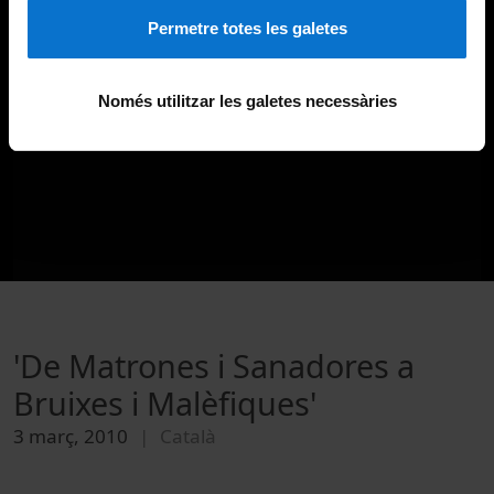
Permetre totes les galetes
Només utilitzar les galetes necessàries
'De Matrones i Sanadores a
Bruixes i Malèfiques'
3 març, 2010
Català