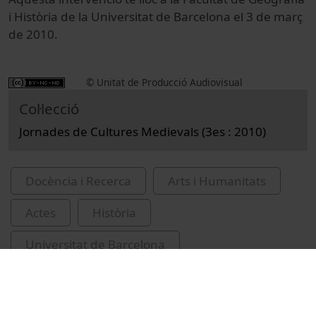
i Història de la Universitat de Barcelona el 3 de març
de 2010.
© Unitat de Producció Audiovisual
Col·lecció
Jornades de Cultures Medievals (3es : 2010)
Docència i Recerca
Arts i Humanitats
Actes
Història
Universitat de Barcelona
Facultat de Geografia i Història
violència contra les dones